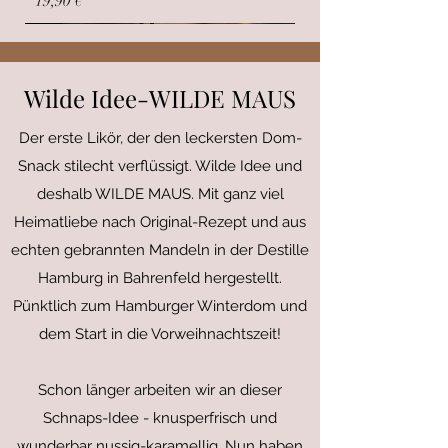
Preis
19,90 €
Neu
Neu
Wilde Idee-WILDE MAUS
Der erste Likör, der den leckersten Dom-
Snack stilecht verflüssigt. Wilde Idee und
deshalb WILDE MAUS. Mit ganz viel
Heimatliebe nach Original-Rezept und aus
echten gebrannten Mandeln in der Destille
Hamburg in Bahrenfeld hergestellt.
Pünktlich zum Hamburger Winterdom und
Wilde Maus 500 ml
Winterdom - Cocktail
dem Start in die Vorweihnachtszeit!
Preis
Preis
24,90 €
19,90 €
Schon länger arbeiten wir an dieser
Schnaps-Idee - knusperfrisch und
wunderbar nussig-karamellig. Nun haben